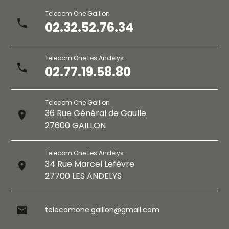
Telecom One Gaillon
phone
02.32.52.76.34
Telecom One Les Andelys
phone
02.77.19.58.80
Telecom One Gaillon
36 Rue Général de Gaulle
place
27600 GAILLON
Telecom One Les Andelys
34 Rue Marcel Lefèvre
place
27700 LES ANDELYS
mail
telecomone.gaillon@gmail.com