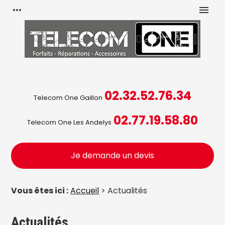
Panneau de gestion des cookies
more_horiz
menu
02.32.52.76.34
Telecom One Gaillon
02.77.19.58.80
Telecom One Les Andelys
Je demande un devis
Vous êtes ici :
Accueil
> Actualités
Actualités