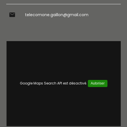
mail
telecomone.gaillon@gmail.com
Google Maps Search API est désactivé.
Autoriser