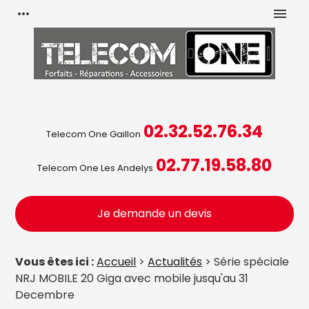
Panneau de gestion des cookies
more_horiz
menu
02.32.52.76.34
Telecom One Gaillon
02.77.19.58.80
Telecom One Les Andelys
Je demande un devis
Vous êtes ici :
Accueil
>
Actualités
> Série spéciale
NRJ MOBILE 20 Giga avec mobile jusqu'au 31
Decembre