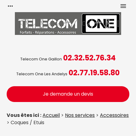
Panneau de gestion des cookies
more_horiz
menu
02.32.52.76.34
Telecom One Gaillon
02.77.19.58.80
Telecom One Les Andelys
Je demande un devis
Vous êtes ici :
Accueil
>
Nos services
>
Accessoires
> Coques / Etuis