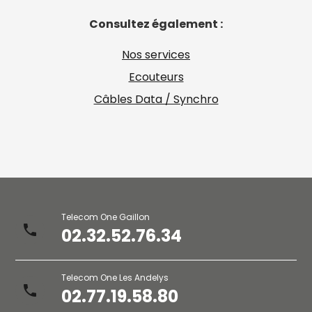
Consultez également :
Nos services
Ecouteurs
Câbles Data / Synchro
Telecom One Gaillon
phone
02.32.52.76.34
Telecom One Les Andelys
phone
02.77.19.58.80