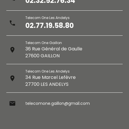
02.32.52.76.34
Telecom One Les Andelys
phone
02.77.19.58.80
Telecom One Gaillon
36 Rue Général de Gaulle
place
27600 GAILLON
Telecom One Les Andelys
34 Rue Marcel Lefèvre
place
27700 LES ANDELYS
mail
telecomone.gaillon@gmail.com