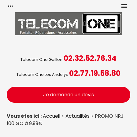
Panneau de gestion des cookies
more_horiz
menu
02.32.52.76.34
Telecom One Gaillon
02.77.19.58.80
Telecom One Les Andelys
Je demande un devis
Vous êtes ici :
Accueil
>
Actualités
> PROMO NRJ
100 GO à 9,99€