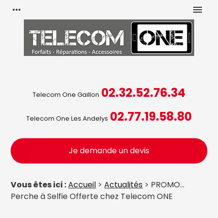
Panneau de gestion des cookies
more_horiz
menu
02.32.52.76.34
Telecom One Gaillon
02.77.19.58.80
Telecom One Les Andelys
Je demande un devis
Vous êtes ici :
Accueil
>
Actualités
> PROMO...
Perche à Selfie Offerte chez Telecom ONE