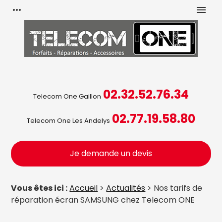
Panneau de gestion des cookies
more_horiz
menu
02.32.52.76.34
Telecom One Gaillon
02.77.19.58.80
Telecom One Les Andelys
Je demande un devis
Vous êtes ici :
Accueil
>
Actualités
> Nos tarifs de
réparation écran SAMSUNG chez Telecom ONE