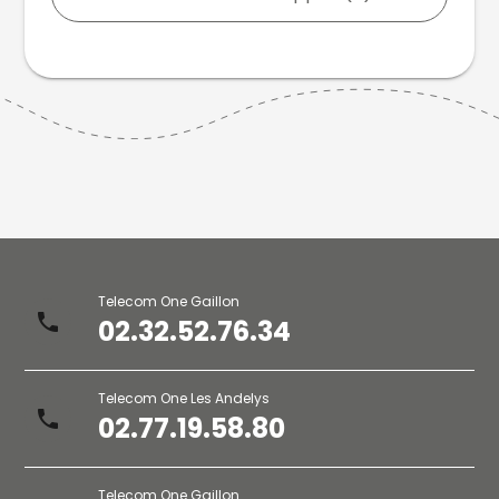
Telecom One Gaillon
phone
02.32.52.76.34
Telecom One Les Andelys
phone
02.77.19.58.80
Telecom One Gaillon