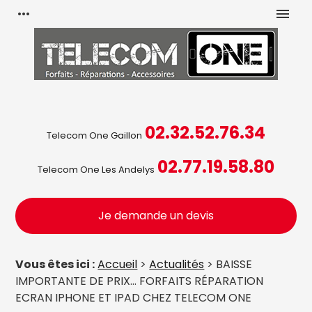
Panneau de gestion des cookies
more_horiz
menu
02.32.52.76.34
Telecom One Gaillon
02.77.19.58.80
Telecom One Les Andelys
Je demande un devis
Vous êtes ici :
Accueil
>
Actualités
> BAISSE
IMPORTANTE DE PRIX... FORFAITS RÉPARATION
ECRAN IPHONE ET IPAD CHEZ TELECOM ONE