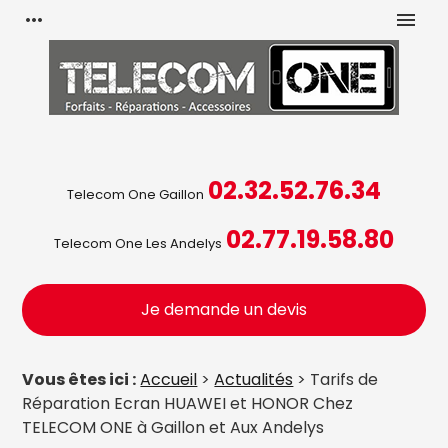
Panneau de gestion des cookies
more_horiz
menu
02.32.52.76.34
Telecom One Gaillon
02.77.19.58.80
Telecom One Les Andelys
Je demande un devis
Vous êtes ici :
Accueil
>
Actualités
> Tarifs de
Réparation Ecran HUAWEI et HONOR Chez
TELECOM ONE à Gaillon et Aux Andelys